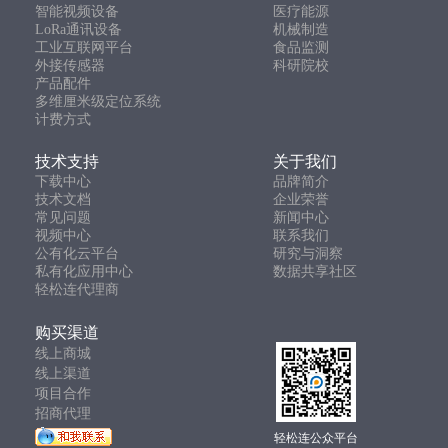
智能视频设备
医疗能源
LoRa通讯设备
机械制造
工业互联网平台
食品监测
外接传感器
科研院校
产品配件
多维厘米级定位系统
计费方式
技术支持
关于我们
下载中心
品牌简介
技术文档
企业荣誉
常见问题
新闻中心
视频中心
联系我们
公有化云平台
研究与洞察
私有化应用中心
数据共享社区
轻松连代理商
购买渠道
线上商城
线上渠道
项目合作
招商代理
轻松连公众平台