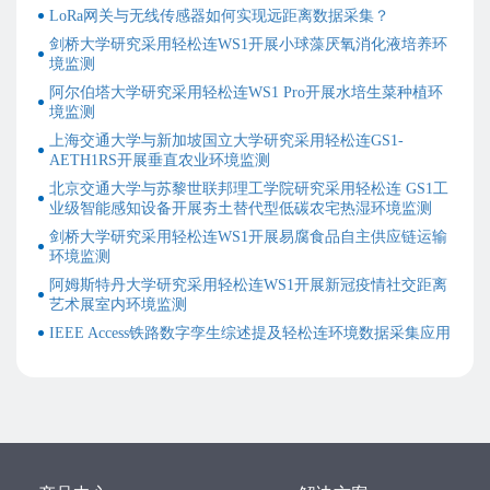
约 2 周。
LoRa网关与无线传感器如何实现远距离数据采集？
个体化热舒适监测、热偏好预测、人参与闭环智能建
剑桥大学研究采用轻松连WS1开展小球藻厌氧消化液培养环
应用场景
筑控制、室内微环境感知、可穿戴传感、在线模型调
境监测
优
阿尔伯塔大学研究采用轻松连WS1 Pro开展水培生菜种植环
境监测
原文链接
https://doi.org/10.1016/j.enbenv.2025.02.001
上海交通大学与新加坡国立大学研究采用轻松连GS1-
AETH1RS开展垂直农业环境监测
研究背景：这项研究解决什么问题？
北京交通大学与苏黎世联邦理工学院研究采用轻松连 GS1工
不同人的热舒适需求并不相同。即使处于同一个室内空间，两
业级智能感知设备开展夯土替代型低碳农宅热湿环境监测
名使用者也可能对温度有完全不同的感受和偏好。传统建筑控
剑桥大学研究采用轻松连WS1开展易腐食品自主供应链运输
制通常依赖房间温度、统一设定点或通用热舒适标准，这种方
环境监测
式难以反映个体差异，也限制了真正以人为中心的智能建筑控
阿姆斯特丹大学研究采用轻松连WS1开展新冠疫情社交距离
制。
艺术展室内环境监测
近年来，研究人员开始使用可穿戴设备、物联网传感器和机器
学习模型建立个体化热舒适模型。但这类研究面临一个关键问
IEEE Access铁路数字孪生综述提及轻松连环境数据采集应用
题：如何高效采集足够多、质量足够高的个体数据。传统做法
通常按照固定时间间隔要求受试者填写热舒适问卷，例如每 15
分钟或每 30 分钟一次。这种方式容易打扰使用者，也可能采集
大量重复数据，降低数据采集效率。
这项研究关注的正是个体化热舒适数据采集复杂、效率低、用
户负担高的问题。研究团队提出了一个人参与闭环系统，将室
内环境传感、可穿戴生理传感、手机问卷、网页服务器、告警