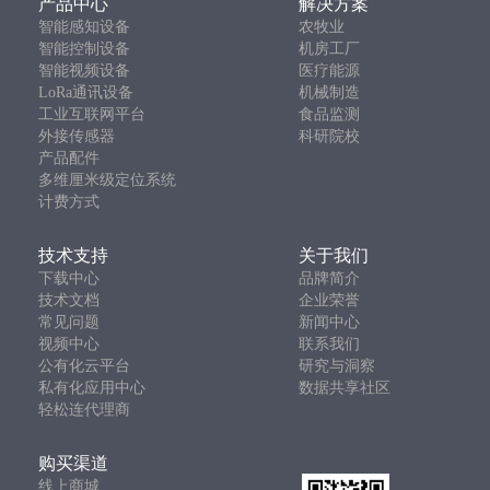
产品中心
解决方案
式反馈请求和在线阈值调优结合起来。
智能感知设备
农牧业
轻松连 WS1 无线智能传感器在系统中负责采集受试者周围真实
智能控制设备
机房工厂
室内环境数据。这些数据与 E4 wristband 采集的生理数据，以
智能视频设备
医疗能源
及手机应用收集的热偏好反馈共同用于模型训练。研究目标是
LoRa通讯设备
机械制造
验证：在线阈值调优能否减少所需问卷数据量，同时保持或提
工业互联网平台
食品监测
升个体化热偏好预测模型的性能。
外接传感器
科研院校
产品配件
多维厘米级定位系统
计费方式
技术支持
关于我们
下载中心
品牌简介
技术文档
企业荣誉
常见问题
新闻中心
视频中心
联系我们
公有化云平台
研究与洞察
轻松连
WS1
通过无线
Wi-Fi
直接接入物联网大数据云平台，实
私有化应用中心
数据共享社区
时采集、监测并上传温度、湿度、光照等多重传感器数据，并
轻松连代理商
可在手机、平板、电脑等多终端进行访问使用。
购买渠道
轻松连在研究中的具体作用
线上商城