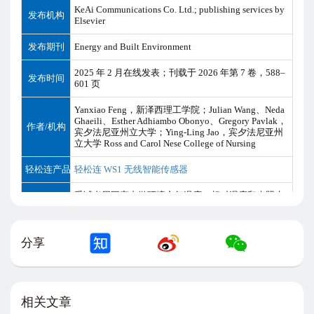
KeAi Communications Co. Ltd.; publishing services by
发布机构
Elsevier
发布期刊
Energy and Built Environment
2025 年 2 月在线发表；刊载于 2026 年第 7 卷，588–
发布时间
601 页
Yanxiao Feng，新泽西理工学院；Julian Wang、Neda
Ghaeili、Esther Adhiambo Obonyo、Gregory Pavlak，
作者/机构
宾夕法尼亚州立大学；Ying-Ling Jao，宾夕法尼亚州
立大学 Ross and Carol Nese College of Nursing
轻松连产品
轻松连 WS1 无线智能传感器
受试者周围室内微环境空气温度、相对湿度和光照水
数据收集
平
论文未明确说明轻松连原始记录间隔。用于告警触发
分享
采样频率
时，服务器比较连续两个 4 分钟时间段的变量平均值
变化。
Phase I 数据采集于 2021 年 5 月和 6 月进行；Phase II
在一个月后进行。Phase I 对 Subject A 持续约 3 周，对
研究周期
相关文章
Subject B 持续约 4 周；Phase II 对两名受试者均持续