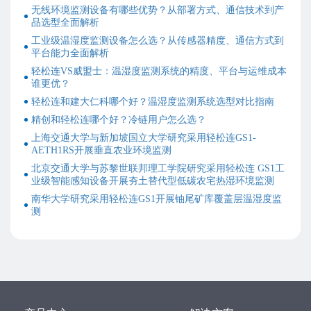
无线环境监测设备有哪些优势？从部署方式、通信技术到产
需要丰富的工业采集模块
可了解华汉维产品体系
品选型全面解析
工业级温湿度监测设备怎么选？从传感器精度、通信方式到
简单来说：
平台能力全面解析
轻松连
更偏向环境监测整体解决方案，涵盖设备、平台、公
轻松连VS威盟士：温湿度监测系统的精度、平台与运维成本
有云、私有化平台及开放接口。
谁更优？
华汉维
则提供较丰富的环境监测设备、采集模块及工业监测
轻松连和建大仁科哪个好？温湿度监测系统选型对比指南
精创和轻松连哪个好？冷链用户怎么选？
产品，适用于工业现场及环境监测项目。
上海交通大学与新加坡国立大学研究采用轻松连GS1-
两者均能够满足温湿度监测需求，但适合的项目类型有所不
AETH1RS开展垂直农业环境监测
同。
北京交通大学与苏黎世联邦理工学院研究采用轻松连 GS1工
业级智能感知设备开展夯土替代型低碳农宅热湿环境监测
一、品牌定位对比
南华大学研究采用轻松连GS1开展铀尾矿库覆盖层温湿度监
测
1.轻松连（UbiBot）
轻松连专注于环境监测及物联网平台建设，产品覆盖无线温湿
度记录仪、RS485 环境监测设备、LoRa网关、漏水监测、空气
质量监测、电流监测等多个产品系列，同时提供：
公有化 IoT 平台
私有化平台