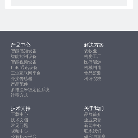
产品中心
解决方案
智能感知设备
农牧业
智能控制设备
机房工厂
智能视频设备
医疗能源
LoRa通讯设备
机械制造
工业互联网平台
食品监测
外接传感器
科研院校
产品配件
多维厘米级定位系统
计费方式
技术支持
关于我们
下载中心
品牌简介
技术文档
企业荣誉
常见问题
新闻中心
视频中心
联系我们
公有化云平台
研究与洞察