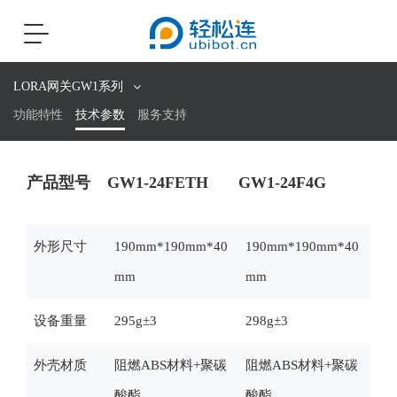
Toggle
navigation
LORA网关GW1系列
功能特性
技术参数
服务支持
产品型号
GW1-24FETH
GW1-24F4G
外形尺寸
190mm*190mm*40
190mm*190mm*40
mm
mm
设备重量
295g±3
298g±3
外壳材质
阻燃ABS材料+聚碳
阻燃ABS材料+聚碳
酸酯
酸酯