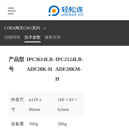
Toggle
navigation
LORA网关GW1系列
功能特性
技术参数
服务支持
产品型
IPC3614LB-
IPC2124LB-
号
ADF28K-H
ADF28KM-
H
外形尺
φ118 x
166 × 63 ×
寸
96mm
62mm
设备重
300g
300g