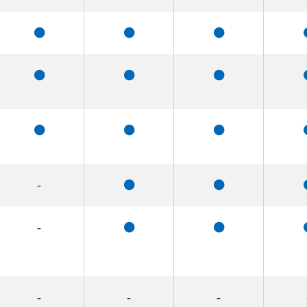
-
-
-
-
-