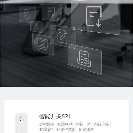
智能开关SP1
远程控制
|
智慧联动
|
控制一体
|
WiFi连接
|
4G通信*
|
外接传感器
|
多重预警