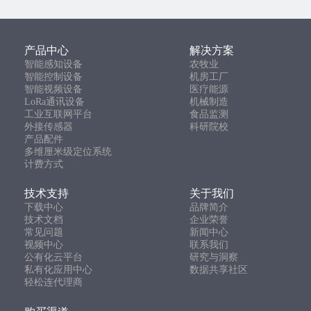
产品中心
解决方案
智能感知设备
农牧业
智能控制设备
机房工厂
智能视频设备
医疗能源
LoRa通讯设备
机械制造
工业互联网平台
食品监测
外接传感器
科研院校
产品配件
多维厘米级定位系统
计费方式
技术支持
关于我们
下载中心
品牌简介
技术文档
企业荣誉
常见问题
新闻中心
视频中心
联系我们
公有化云平台
研究与洞察
私有化应用中心
数据共享社区
轻松连代理商