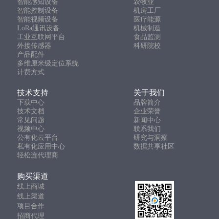
智能感知设备
农牧业
智能控制设备
机房工厂
智能视频设备
医疗能源
LoRa通讯设备
机械制造
工业互联网平台
食品监测
外接传感器
科研院校
产品配件
多维厘米级定位系统
计费方式
技术支持
关于我们
下载中心
品牌简介
技术文档
企业荣誉
常见问题
新闻中心
视频中心
联系我们
公有化云平台
研究与洞察
私有化应用中心
数据共享社区
轻松连代理商
购买渠道
线上商城
线上渠道
项目合作
招商代理