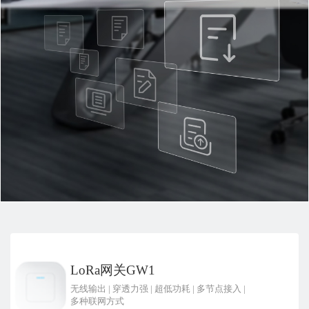
LoRa网关GW1
无线输出
|
穿透力强
|
超低功耗
|
多节点接入
|
多种联网方式