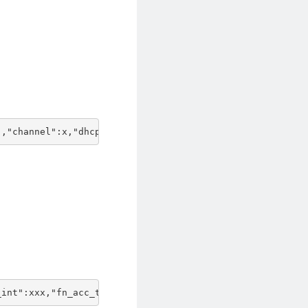
","channel":x,"dhcp":0,"ip":"xxx.xxx.xxx.xxx","mask":"xx
_int":xxx,"fn_acc_tap1":xxx,"fn_acc_tap2":xxx,"fn_acc_ac