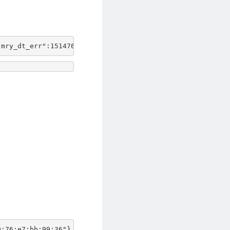
"mry_dt_err":1514764807,"pt_dt_flr":1693385224,"enet_cnt
0:76:e7:bb:99:36"}