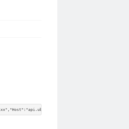
xxx","Host":"api.ubibot.cn","Port":80,"backup_ip":"101.2