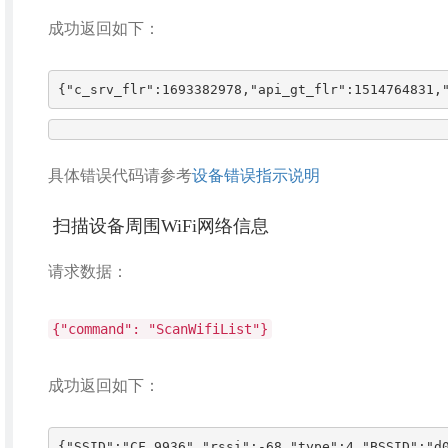
成功返回如下：
{"c_srv_flr":1693382978,"api_gt_flr":1514764831,
具体错误代码请参考
设备错误指示说明
扫描设备周围WiFi网络信息
请求数据：
{"command": "ScanWifiList"}
成功返回如下：
{"SSID":"CF_9936","rssi":-68,"type":4,"BSSID":"d