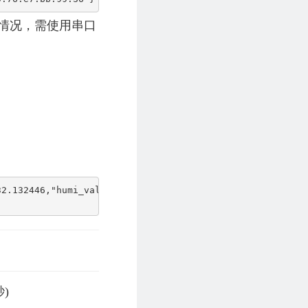
情况，需使用串口
32.132446,"humi_val":17,"light_val":767.359985,"power_vol
)