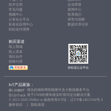
漏水风险。
技术文档
企业荣誉
常见问题
新闻中心
如果仍采用人工巡检方式，通常存在以下问题：
视频中心
联系我们
公有化云平台
研究与洞察
无法实现 24 小时连续监测；
私有化应用中心
数据共享社区
异常情况不能第一时间发现；
轻松连代理商
数据记录容易遗漏；
历史数据难以统计分析；
购买渠道
线上商城
多车间统一管理效率较低。
线上渠道
项目合作
因此，部署车间环境监测系统不仅能够提升生产管理效率，也
招商代理
有助于降低环境异常带来的质量和运营风险。
轻松连公众平台
二、车间环境监测系统通常监测哪些参数？
不同生产工艺关注的环境参数有所区别，但以下几类最为常
IoT产品家族：
见。
领先的物联网智能硬件及大数据服务平台
1.
温湿度
基于UWB的厘米级实时室内定位解决方案
几乎所有工业车间都会部署温湿度监测。主要用于：
© 2013-2026 UbiBot.cn 版权所有ICP证：辽ICP备14013544号-4
控制生产环境；
服务协议
隐私政策
保障产品质量；