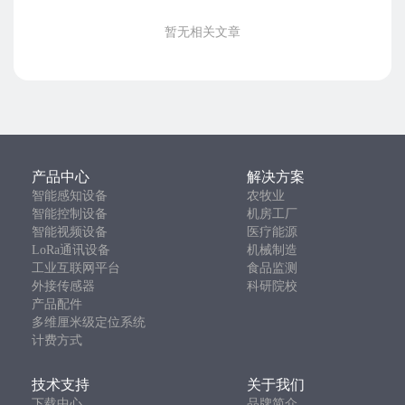
不同行业如何部署？
第六章
暂无相关文章
一句话选型建议：
对于工业车间而言，建议优先选择支持工业
通信协议、具备远程平台管理能力，并能够根据企业发展持续
扩展的环境监测方案，而不是仅比较单一传感器参数。
一、为什么车间环境监测越来越重要？
不同类型的生产车间，对环境参数都有不同程度的要求。例
如：
产品中心
解决方案
电子制造
：温湿度波动可能导致静电放电（ESD），影响电
智能感知设备
农牧业
子元器件质量。
智能控制设备
机房工厂
智能视频设备
医疗能源
食品加工
：环境温湿度直接关系到产品储存条件和食品安
LoRa通讯设备
机械制造
全。
工业互联网平台
食品监测
外接传感器
科研院校
医药生产
：生产环境需要满足 GMP 等规范，对温湿度及洁
产品配件
净环境要求较高。
多维厘米级定位系统
新能源及锂电池制造
：部分工艺对湿度控制要求严格，避免
计费方式
影响材料性能。
技术支持
关于我们
数据中心及设备车间
：环境异常可能导致设备过热、凝露或
下载中心
品牌简介