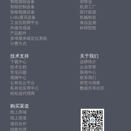
智能感知设备
农牧业
智能控制设备
机房工厂
智能视频设备
医疗能源
LoRa通讯设备
机械制造
工业互联网平台
食品监测
外接传感器
科研院校
产品配件
多维厘米级定位系统
计费方式
技术支持
关于我们
下载中心
品牌简介
技术文档
企业荣誉
常见问题
新闻中心
视频中心
联系我们
公有化云平台
研究与洞察
私有化应用中心
数据共享社区
轻松连代理商
购买渠道
线上商城
线上渠道
项目合作
招商代理