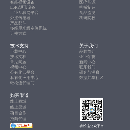
智能视频设备
医疗能源
LoRa通讯设备
机械制造
工业互联网平台
食品监测
外接传感器
科研院校
产品配件
多维厘米级定位系统
计费方式
技术支持
关于我们
下载中心
品牌简介
技术文档
企业荣誉
常见问题
新闻中心
视频中心
联系我们
公有化云平台
研究与洞察
私有化应用中心
数据共享社区
轻松连代理商
购买渠道
线上商城
线上渠道
项目合作
招商代理
轻松连公众平台