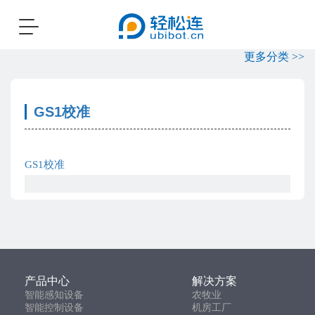
Toggle
navigation
更多分类 >>
GS1校准
GS1校准
产品中心
解决方案
智能感知设备
农牧业
智能控制设备
机房工厂