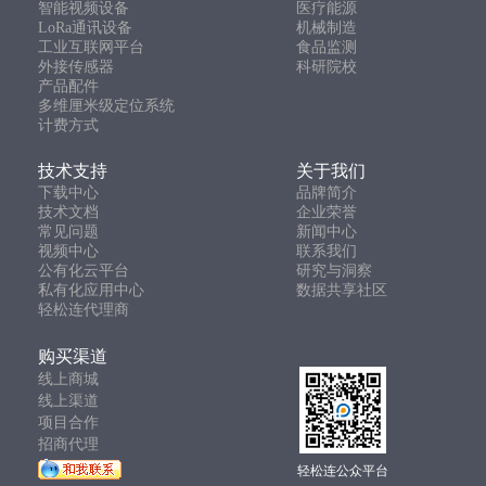
智能视频设备
医疗能源
LoRa通讯设备
机械制造
工业互联网平台
食品监测
外接传感器
科研院校
产品配件
多维厘米级定位系统
计费方式
技术支持
关于我们
下载中心
品牌简介
技术文档
企业荣誉
常见问题
新闻中心
视频中心
联系我们
公有化云平台
研究与洞察
私有化应用中心
数据共享社区
轻松连代理商
购买渠道
线上商城
线上渠道
项目合作
招商代理
轻松连公众平台