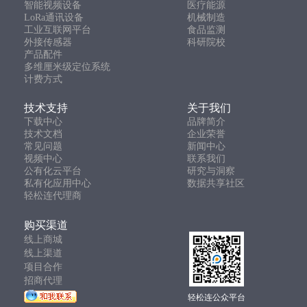
智能视频设备
医疗能源
LoRa通讯设备
机械制造
工业互联网平台
食品监测
外接传感器
科研院校
产品配件
多维厘米级定位系统
计费方式
技术支持
关于我们
下载中心
品牌简介
技术文档
企业荣誉
常见问题
新闻中心
视频中心
联系我们
公有化云平台
研究与洞察
私有化应用中心
数据共享社区
轻松连代理商
购买渠道
线上商城
线上渠道
项目合作
招商代理
轻松连公众平台