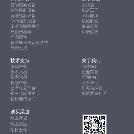
智能感知设备
农牧业
智能控制设备
机房工厂
智能视频设备
医疗能源
LoRa通讯设备
机械制造
工业互联网平台
食品监测
外接传感器
科研院校
产品配件
多维厘米级定位系统
计费方式
技术支持
关于我们
下载中心
品牌简介
技术文档
企业荣誉
常见问题
新闻中心
视频中心
联系我们
公有化云平台
研究与洞察
私有化应用中心
数据共享社区
轻松连代理商
购买渠道
线上商城
线上渠道
项目合作