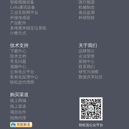
智能视频设备
医疗能源
LoRa通讯设备
机械制造
工业互联网平台
食品监测
外接传感器
科研院校
产品配件
多维厘米级定位系统
计费方式
技术支持
关于我们
下载中心
品牌简介
技术文档
企业荣誉
常见问题
新闻中心
视频中心
联系我们
公有化云平台
研究与洞察
私有化应用中心
数据共享社区
轻松连代理商
购买渠道
线上商城
线上渠道
项目合作
招商代理
轻松连公众平台