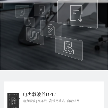
电力载波器DPL1
电力载波
|
免布线
|
高带宽通讯
|
自动组网