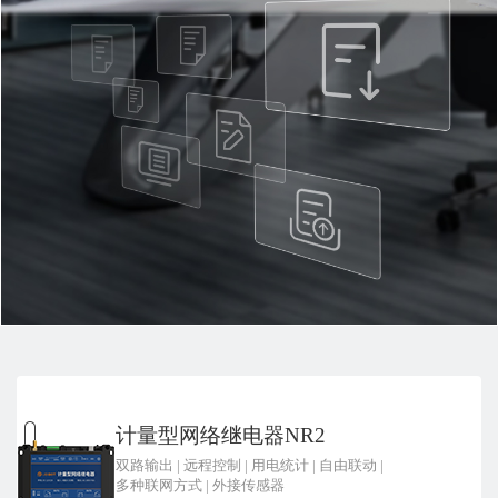
计量型网络继电器NR2
双路输出
|
远程控制
|
用电统计
|
自由联动
|
多种联网方式
|
外接传感器