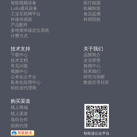
智能视频设备
医疗能源
LoRa通讯设备
机械制造
工业互联网平台
食品监测
外接传感器
科研院校
产品配件
多维厘米级定位系统
计费方式
技术支持
关于我们
下载中心
品牌简介
技术文档
企业荣誉
常见问题
新闻中心
视频中心
联系我们
公有化云平台
研究与洞察
私有化应用中心
数据共享社区
轻松连代理商
购买渠道
线上商城
线上渠道
项目合作
招商代理
轻松连公众平台