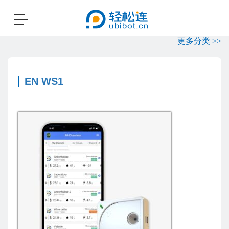
Toggle
navigation
更多分类 >>
EN WS1