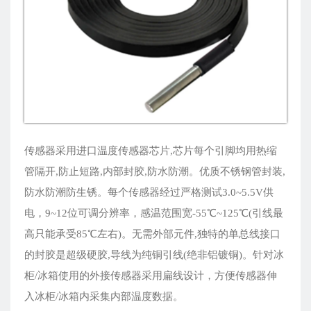
传感器采用进口温度传感器芯片,芯片每个引脚均用热缩
管隔开,防止短路,内部封胶,防水防潮。优质不锈钢管封装,
防水防潮防生锈。每个传感器经过严格测试3.0~5.5V供
电，9~12位可调分辨率，感温范围宽-55℃~125℃(引线最
高只能承受85℃左右)。无需外部元件,独特的单总线接口
的封胶是超级硬胶,导线为纯铜引线(绝非铝镀铜)。针对冰
柜/冰箱使用的外接传感器采用扁线设计，方便传感器伸
入冰柜/冰箱内采集内部温度数据。