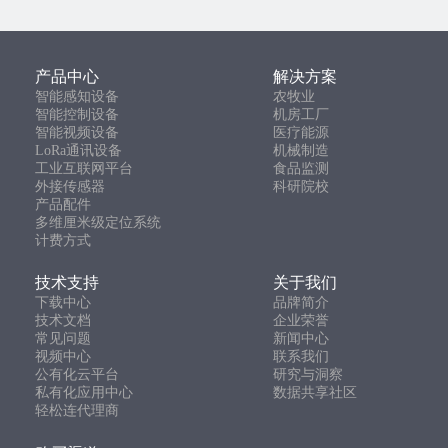
产品中心
解决方案
智能感知设备
农牧业
智能控制设备
机房工厂
智能视频设备
医疗能源
LoRa通讯设备
机械制造
工业互联网平台
食品监测
外接传感器
科研院校
产品配件
多维厘米级定位系统
计费方式
技术支持
关于我们
下载中心
品牌简介
技术文档
企业荣誉
常见问题
新闻中心
视频中心
联系我们
公有化云平台
研究与洞察
私有化应用中心
数据共享社区
轻松连代理商