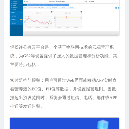
轻松连公有云平台是一个基于物联网技术的云端管理系
统，为GS2等设备提供了强大的数据管理和分析功能。其
主要特点包括：
实时监控与报警：用户可通过Web界面或移动APP实时查
看营养液的EC值、PH值等数据，并设置报警规则。当数
据超出预设范围时，系统会通过短信、电话、邮件或APP
推送等发送告警。