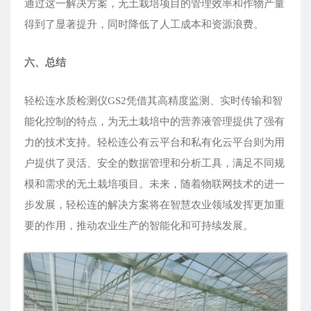
通过这一解决方案，无土栽培项目的管理效率和作物产量
得到了显著提升，同时降低了人工成本和资源浪费。
六、总结
轻松连水质检测仪GS2凭借其高精度监测、实时传输和智
能化控制的特点，为无土栽培中的营养液管理提供了强有
力的技术支持。轻松连公有云平台和私有化云平台则为用
户提供了灵活、安全的数据管理和分析工具，满足不同规
模和需求的无土栽培项目。未来，随着物联网技术的进一
步发展，轻松连的解决方案将在智慧农业领域发挥更加重
要的作用，推动农业生产的智能化和可持续发展。