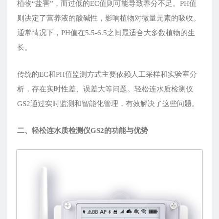
植物“盐害”，而过低的EC值则可能导致养分不足。PH值
则决定了营养液的酸碱性，影响植物对微量元素的吸收。
通常情况下，PH值在5.5-6.5之间最适合大多数植物的生
长。
传统的EC和PH值监测方式主要依赖人工采样和实验室分
析，存在实时性差、误差大等问题。轻松连水质检测仪
GS2通过实时监测和智能化管理，有效解决了这些问题。
二、轻松连水质检测仪GS2的功能与优势