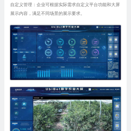
自定义管理：企业可根据实际需求自定义平台功能和大屏
展示内容，满足不同场景的展示要求。