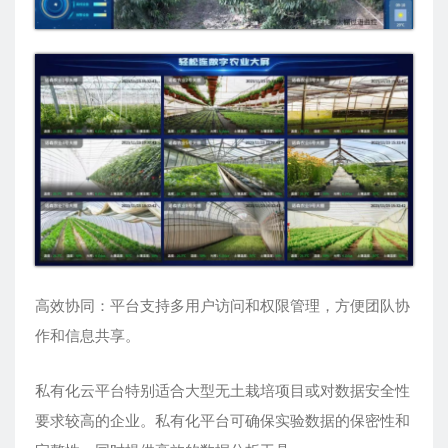
高效协同：平台支持多用户访问和权限管理，方便团队协
作和信息共享。
私有化云平台特别适合大型无土栽培项目或对数据安全性
要求较高的企业。私有化平台可确保实验数据的保密性和