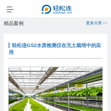
Toggle
navigation
精品案例
更多分类 >>
轻松连GS2水质检测仪在无土栽培中的应
用