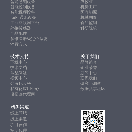
智能感知设备
农牧业
智能控制设备
机房工厂
智能视频设备
医疗能源
LoRa通讯设备
机械制造
工业互联网平台
食品监测
外接传感器
科研院校
产品配件
多维厘米级定位系统
计费方式
技术支持
关于我们
下载中心
品牌简介
技术文档
企业荣誉
常见问题
新闻中心
视频中心
联系我们
公有化云平台
研究与洞察
私有化应用中心
数据共享社区
轻松连代理商
购买渠道
线上商城
线上渠道
项目合作
招商代理