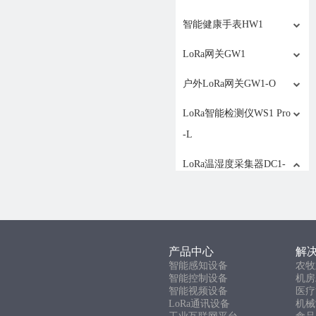
智能健康手表HW1
LoRa网关GW1
户外LoRa网关GW1-O
LoRa智能检测仪WS1 Pro
-L
LoRa温湿度采集器DC1-
L-TH
产品介绍
LoRa大气压采集器DC1-
产品中心
解
L-THP
智能感知设备
农牧
智能控制设备
机房
智能视频设备
产品介绍
医疗
LoRa通讯设备
机械