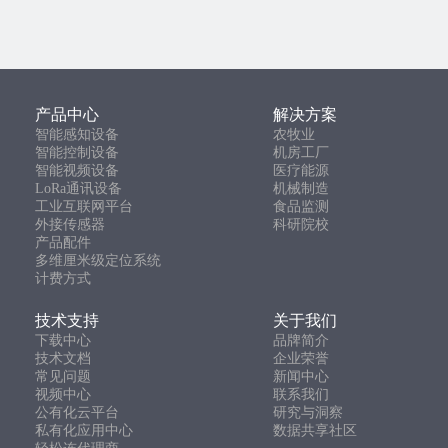
产品中心
解决方案
智能感知设备
农牧业
智能控制设备
机房工厂
智能视频设备
医疗能源
LoRa通讯设备
机械制造
工业互联网平台
食品监测
外接传感器
科研院校
产品配件
多维厘米级定位系统
计费方式
技术支持
关于我们
下载中心
品牌简介
技术文档
企业荣誉
常见问题
新闻中心
视频中心
联系我们
公有化云平台
研究与洞察
私有化应用中心
数据共享社区