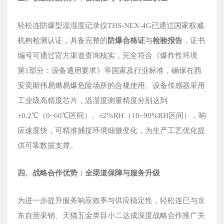
轻松连防爆型温湿度记录仪THS-NEX-4G已通过国家权威
机构检测认证，具备完整的
防爆合格证
与
检验报告
，证书
编号可通过官方渠道查询核实，完全符合《爆炸性环境
第1部分：设备通用要求》等国家及行业标准，确保在西
安奕斯伟易燃易爆危险场所的合规使用。设备传感器采用
工业级高精度芯片，温湿度测量精度分别达到
±0.2℃（0~60℃区间）、±2%RH（10~90%RH区间），响
应速度快，可精准捕捉环境细微变化，为生产工艺优化提
供可靠数据支撑。
四、战略合作优势：全渠道保障与服务升级
为进一步提升服务响应效率与供应稳定性，轻松连已与京
东自营采销、天猫五金类目小二达成深度战略合作推广关