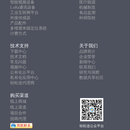
智能视频设备
医疗能源
LoRa通讯设备
机械制造
工业互联网平台
食品监测
外接传感器
科研院校
产品配件
多维厘米级定位系统
计费方式
技术支持
关于我们
下载中心
品牌简介
技术文档
企业荣誉
常见问题
新闻中心
视频中心
联系我们
公有化云平台
研究与洞察
私有化应用中心
数据共享社区
轻松连代理商
购买渠道
线上商城
线上渠道
项目合作
招商代理
轻松连公众平台