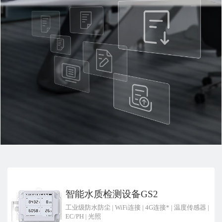
智能水质检测设备GS2
工业级防水防尘
|
WiFi连接
|
4G连接*
|
温度传感器
|
EC/PH
|
光照