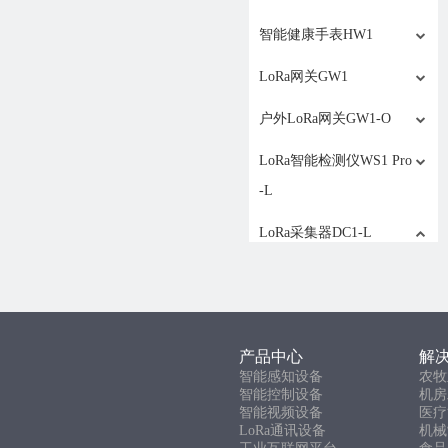
智能健康手表HW1
LoRa网关GW1
户外LoRa网关GW1-O
LoRa智能检测仪WS1 Pro
-L
LoRa采集器DC1-L
其他技术
数据上传
网络连接
产品中心
解
智能感知设备
农牧
设备使用
智能控制设备
机房
智能视频设备
医疗
LoRa智能感知设备GS1-L
LoRa通讯设备
机械