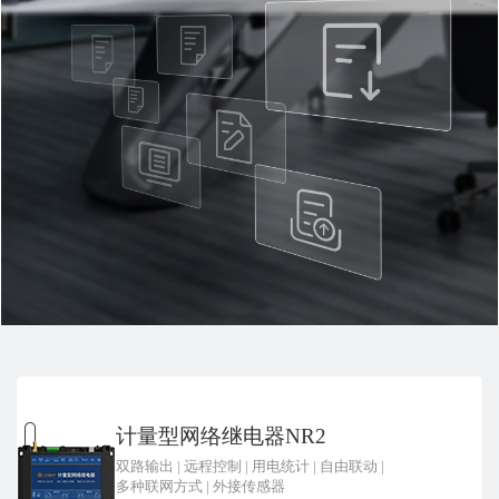
计量型网络继电器NR2
双路输出
|
远程控制
|
用电统计
|
自由联动
|
多种联网方式
|
外接传感器