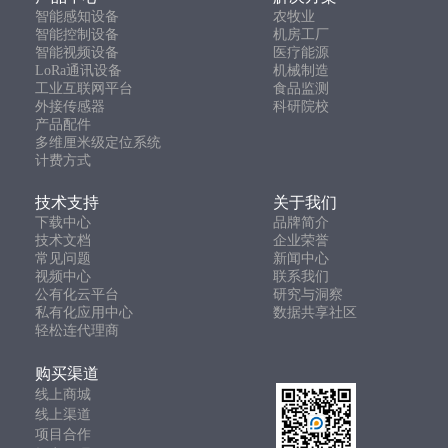
智能感知设备
农牧业
智能控制设备
机房工厂
智能视频设备
医疗能源
LoRa通讯设备
机械制造
工业互联网平台
食品监测
外接传感器
科研院校
产品配件
多维厘米级定位系统
计费方式
技术支持
关于我们
下载中心
品牌简介
技术文档
企业荣誉
常见问题
新闻中心
视频中心
联系我们
公有化云平台
研究与洞察
私有化应用中心
数据共享社区
轻松连代理商
购买渠道
线上商城
线上渠道
项目合作