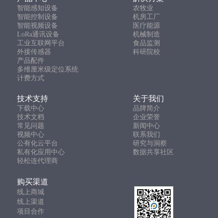
智能感知设备
农牧业
智能控制设备
机房工厂
智能视频设备
医疗能源
LoRa通讯设备
机械制造
工业互联网平台
食品监测
外接传感器
科研院校
产品配件
多维厘米级定位系统
计费方式
技术支持
关于我们
下载中心
品牌简介
技术文档
企业荣誉
常见问题
新闻中心
视频中心
联系我们
公有化云平台
研究与洞察
私有化应用中心
数据共享社区
轻松连代理商
购买渠道
线上商城
线上渠道
项目合作