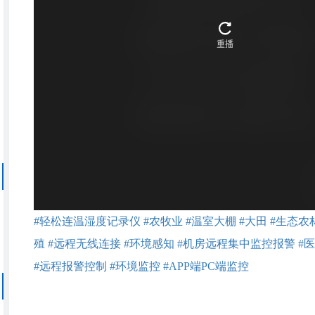
#轻松连温湿度记录仪
#农牧业
#温室大棚
#大田
#生态农
殖
#远程无线连接
#环境感知
#机房远程集中监控报警
#
#远程报警控制
#环境监控
#APP端PC端监控