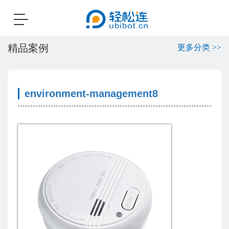
Toggle
navigation
精品案例
更多分类 >>
environment-management8